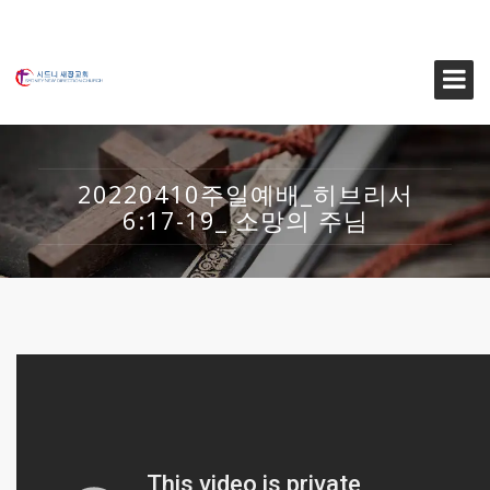
20220410주일예배_히브리서
6:17-19_ 소망의 주님