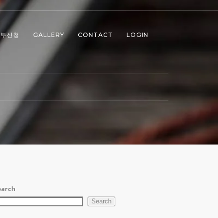
공부신청
GALLERY
CONTACT
LOGIN
록
earch
Search