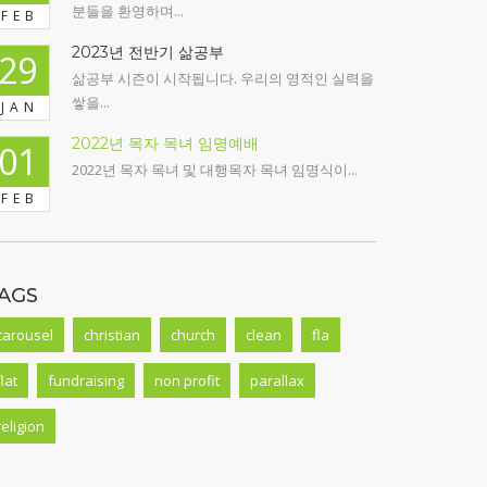
분들을 환영하며...
FEB
2023년 전반기 삶공부
29
삶공부 시즌이 시작됩니다. 우리의 영적인 실력을
쌓을...
JAN
2022년 목자 목녀 임명예배
01
2022년 목자 목녀 및 대행목자 목녀 임명식이...
FEB
AGS
carousel
christian
church
clean
fla
flat
fundraising
non profit
parallax
religion