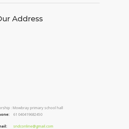
Our Address
rship : Mowbray primary school hall
hone:
61 040419682450
ail:
sndconline@gmail.com