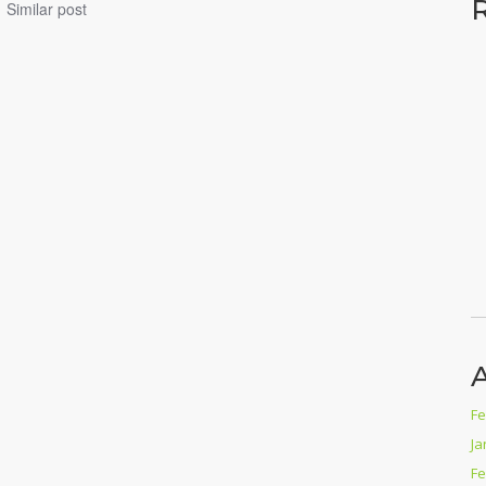
Similar post
A
Fe
Ja
Fe