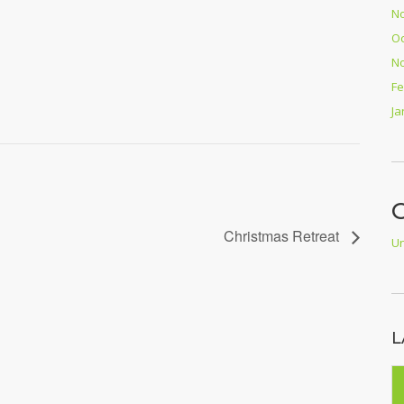
N
Oc
N
Fe
Ja
Christmas Retreat
Un
L