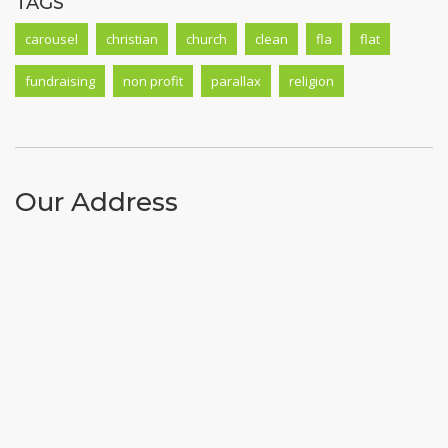
TAGS
carousel
christian
church
clean
fla
flat
fundraising
non profit
parallax
religion
Our Address