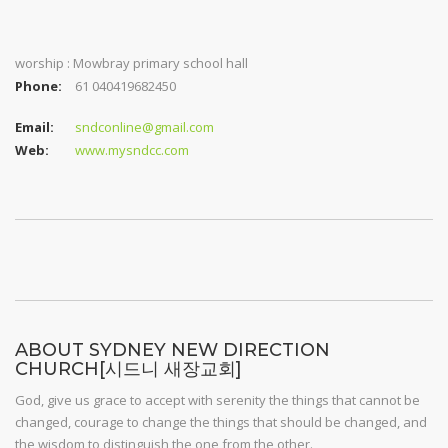
worship : Mowbray primary school hall
Phone:
61 040419682450
Email:
sndconline@gmail.com
Web:
www.mysndcc.com
ABOUT SYDNEY NEW DIRECTION
CHURCH[시드니 새장교회]
God, give us grace to accept with serenity the things that cannot be
changed, courage to change the things that should be changed, and
the wisdom to distinguish the one from the other.