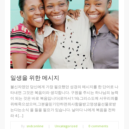
일생을 위한 메시지
불신자였던 당신에게 가장 필요했던 성경의 메시지를 한 단어로 나
타내면 그것은 복음이라 생각합니다. 구원을 주시는 하나님의 능력
이 되는 것은 바로 복음입니다(로마서1:16).그리스도께 서우리죄를
위해죽으셨으며,그분을믿기만하면죄사함을받고영생을선물로받
는다는소식 을 들을 필요가 있습니다. 날마다 나에게 복음을 전하
라 4 […]
By:
sndconline
|
Uncategorized
|
0 comments