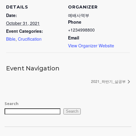
DETAILS
ORGANIZER
Date:
예배사역부
Phone
October 31, 2021
+1234998800
Event Categories:
Email
Bible
,
Crucification
View Organizer Website
Event Navigation
2021_하반기_삶공부
Search
Search