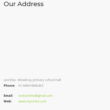
Our Address
worship : Mowbray primary school hall
Phone:
61 040419682450
Email:
sndconline@gmail.com
Web:
www.mysndcc.com