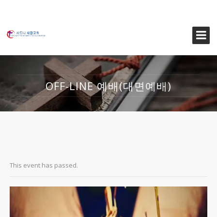
OFF-LINE 예배(대면예배)
This event has passed.