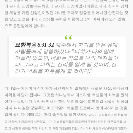
에 근거한 신앙보다는 체험에 근거한 신앙이었기 때문입니다. 심지어 강력
한 체험을 가진 신앙인이었던 다니엘 조차도 말씀을 벗어나면 안된다는 것
을 알고 있었습니다. 신앙생활 능력을 체험하고 삶이 바뀌려면 오직 말씀
으로 훈련받아야 합니다.
요한복음 8:31-32
예수께서 자기를 믿은 유대
사람들에게 말씀하셨다. “너희가 나의 말에
머물러 있으면, 너희는 참으로 나의 제자들이
다. 그리고 너희는 진리를 알게 될 것이며, 진
리가 너희를 자유롭게 할 것이다.”
다니엘은 예레미아 선지자가 남긴 예언의 말씀에서 새로운 사실, 하나님의
계획을 깨닫게 됩니다. 그것은 하나님께서 이스라엘 백성들의 회복을 원하
셨다는 것입니다. 하나님께서는 항상 우리의 삶이 회복되길 강렬히 원하십
니다. 다니엘은 몇달후면 이스라엘이 바빌론 포로에서 벗어나리라는 것을
알게 됩니다. 이때 그는 마치 슬픈일을 당한것처럼
갑자기 금식을하고 베옷을 입
고 재위에서 기도하기 시작했습니다. 이스라엘인들의 죄로인해 무참히 파괴된 예루살렘을 보
고 그 성전의 회복을 위해 자신의 죄 처럼 기도했던 것입니다. 마치 자신이 이스라엘의 대표자