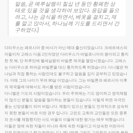
말씀, 곧 예루살렘이 칠십 년 동안 황폐한 상
태로 있을 것을 생각하여 보았다. 응답을 들으
려고, 나는 금식을 하면서, 베옷을 걸치고, 재
를 깔고 앉아서, 하나님께 기도를 드리면서 간
구하였다.]
다리우스는 페르시아 중 바사가 아닌 메대 출신이었습니다. 크세르세스의
아들이자 고레스 다음 2인자였던 다리우스가 바빌로니아의 왕이되고 통치
한 첫 해, 단 하루만에 벨세살왕의 바빌론 제국을 멸망시켰습니다. 고레스
는 다리우스로 하여금 바빌론을 대신 통치하도록 하였습니다. 다니엘은 하
나님과 직접 통하는 사람인데도 불구하고 말씀을 깊이 공부하고 있었습니
다. 이때 그의 나이가 무려 80살 이었습니다. 그는 바빌론과 페르시아 이후
의 제국들에 대해서도 계시를 받은 사람이었습니다.
다니엘은 기도의 사람이었습니다. 우리 주위에는 기도 많이하고 영적체험
이 많으신 분들도 말씀을 멀리하는 분들이 있습니다. 이렇게 하면 자극만
좇는 신앙생활이 되어 버립니다. 체험이 있으신 분들도 인격적으로 성숙하
지 못한 분들이 바로 이런 경우 입니다. 고린도 교회의 교인들은 모든 종류
의 은사를 체험했지만 사도 바울의 이들에 대한 평가는 매우 박했습니다.
이들은 영에 속한 자들이 아니라 육에 속한 자들이고 미성숙한 어린아이
같은 믿음이라고 평가 하였습니다. 왜냐하면 고린도 교인들의 신앙은 복음