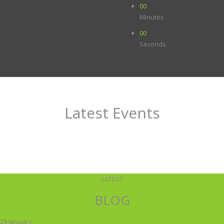
00
Minutes
00
Seconds
Latest Events
LATEST
BLOG
29 January